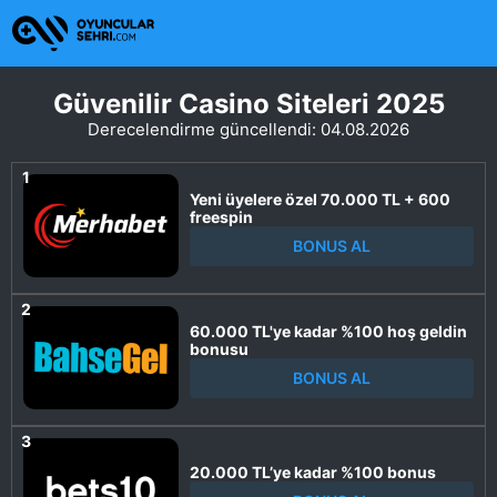
Güvenilir Casino Siteleri 2025
Derecelendirme güncellendi: 04.08.2026
Yeni üyelere özel 70.000 TL + 600
freespin
BONUS AL
60.000 TL'ye kadar %100 hoş geldin
bonusu
BONUS AL
20.000 TL’ye kadar %100 bonus