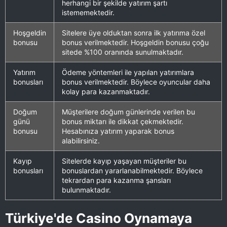
herhangi bir şekilde yatırım şartı
istememektedir.
Hoşgeldin
Sitelere üye olduktan sonra ilk yatırıma özel
bonusu
bonus verilmektedir. Hoşgeldin bonusu çoğu
sitede %100 oranında sunulmaktadır.
Yatırım
Ödeme yöntemleri ile yapılan yatırımlara
bonusları
bonus verilmektedir. Böylece oyuncular daha
kolay para kazanmaktadır.
Doğum
Müşterilere doğum günlerinde verilen bu
günü
bonus miktarı ile dikkat çekmektedir.
bonusu
Hesabınıza yatırım yaparak bonus
alabilirsiniz.
Kayıp
Sitelerde kayıp yaşayan müşteriler bu
bonusları
bonuslardan yararlanabilmektedir. Böylece
tekrardan para kazanma şansları
bulunmaktadır.
Türkiye'de Casino Oynamaya