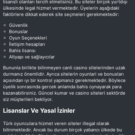
lisansli olanları tercih etmelisiniz. Bu siteler birçok yurtdışı
ülkesinde legal hizmet vermektedir. Üyelerin aşağıdaki
faktörlere dikkat ederek site seçmeleri gerekmektedir:
Güvenlik
Bonuslar
Oyun Seçenekleri
İletişim hesapları
Bahis lisansı
Altyapı ve sağlayıcılar
Bununla birlikte bilinmeyen canli casino sitelerinden uzak
durmanız önemlidir. Ayrıca sitelerin oyunlari ve bonusları
açısından ıyı bir kontrol yapmanız gerekmektedir. Böylece
üyelik sonrasında gercek anlamda bahis oynayarak para
kazanabilirsiniz. Güncel kumar ve casino siteleri sektörde
siz müşterileri bekliyor.
Lisanslar Ve Yasal İzinler
Türk oyunculara hizmet veren siteler illegal olarak
bilinmektedir. Ancak bu durum birçok yabancı ülkede bu