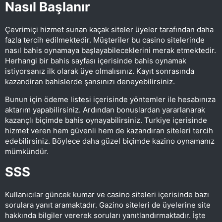
Nasıl Başlanır
Çevrimiçi hizmet sunan kaçak siteler üyeler tarafından daha
fazla tercih edilmektedir. Müşteriler bu casino sitelerinde
nasıl bahis oynamaya başlayabileceklerini merak etmektedir.
Herhangi bir bahis sayfası içerisinde bahis oynamak
istiyorsanız ilk olarak üye olmalısınız. Kayıt sonrasında
kazandiran bahislerde şansınızı deneyebilirsiniz.
Bunun için ödeme listesi içerisinde yöntemler ile hesabınıza
aktarım yapabilirsiniz. Ardından bonuslardan yararlanarak
kazançlı biçimde bahis oynayabilirsiniz. Turkiye içerisinde
hizmet veren hem güvenli hem de kazandıran siteleri tercih
edebilirsiniz. Böylece daha güzel biçimde kazino oynamanız
mümkündür.
SSS
Kullanıcılar güncek kumar ve casino siteleri içerisinde bazı
sorulara yanıt aramaktadır. Gazino siteleri de üyelerine site
hakkında bilgiler vererek soruları yanıtlandırmaktadır. İşte